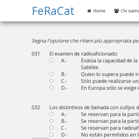
FeRaCat
Home
Chi siam
Segna l'opzione che ritieni più appropriata pe
031
El examen de radioaficionado:
A.-
Evalúa la capacidad de la
Satélite.
B.-
Quien lo supera puede in
C.-
Sólo puede realizarse un
D.-
En Europa sólo se exige 
032
Los distintivos de llamada con sufijos d
A.-
Se reservan para la parti
B.-
Se reservan para la parti
C.-
Se reservan para radioa
D.-
No están permitidos en l