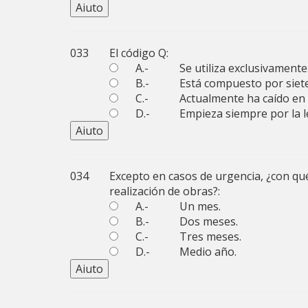
033
El código Q:
A.-
Se utiliza exclusivament
B.-
Está compuesto por siete
C.-
Actualmente ha caído en
D.-
Empieza siempre por la l
034
Excepto en casos de urgencia, ¿con qu
realización de obras?:
A.-
Un mes.
B.-
Dos meses.
C.-
Tres meses.
D.-
Medio año.