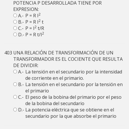
POTENCIA P DESARROLLADA TIENE POR
EXPRESION:
2
A.-
P = R I
2
B.-
P = R I
t
2
C.-
P = I
t/R
2
D.-
P = R t/I
403
UNA RELACIÓN DE TRANSFORMACIÓN DE UN
TRANSFORMADOR ES EL COCIENTE QUE RESULTA
DE DIVIDIR:
A.-
La tensión en el secundario por la intensidad
de corriente en el primario.
B.-
La tensión en el secundario por la tensión en
el primario
C.-
El peso de la bobina del primario por el peso
de la bobina del secundario
D.-
La potencia eléctrica que se obtiene en el
secundario por la que absorbe el primario