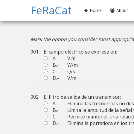
FeRaCat
Home
About
Mark the option you consider most appropria
001
El campo eléctrico se expresa en:
A.-
V.m
B.-
W/m
C.-
Q/s
D.-
V/m
002
El filtro de salida de un transmisor:
A.-
Elimina las frecuencias no de
B.-
Limita la amplitud de la señal 
C.-
Permite mantener una relació
D.-
Elimina la portadora en los t