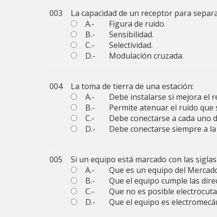
003
La capacidad de un receptor para separ
A.-
Figura de ruido.
B.-
Sensibilidad.
C.-
Selectividad.
D.-
Modulación cruzada.
004
La toma de tierra de una estación:
A.-
Debe instalarse si mejora el 
B.-
Permite atenuar el ruido que s
C.-
Debe conectarse a cada uno de
D.-
Debe conectarse siempre a la
005
Si un equipo está marcado con las siglas 
A.-
Que es un equipo del Merca
B.-
Que el equipo cumple las dire
C.-
Que no es posible electrocuta
D.-
Que el equipo es electromecá