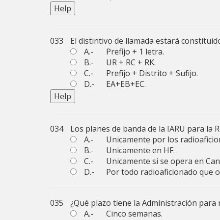
033
El distintivo de llamada estará constitu
A.-
Prefijo + 1 letra.
B.-
UR + RC + RK.
C.-
Prefijo + Distrito + Sufijo.
D.-
EA+EB+EC.
034
Los planes de banda de la IARU para la 
A.-
Unicamente por los radioaficio
B.-
Unicamente en HF.
C.-
Unicamente si se opera en Can
D.-
Por todo radioaficionado que 
035
¿Qué plazo tiene la Administración para 
A.-
Cinco semanas.