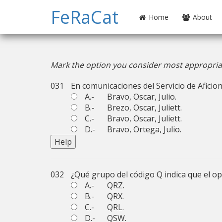
FeRaCat
Home
About
Mark the option you consider most appropria
031
En comunicaciones del Servicio de Aficion
A.-
Bravo, Oscar, Julio.
B.-
Brezo, Oscar, Juliett.
C.-
Bravo, Oscar, Juliett.
D.-
Bravo, Ortega, Julio.
032
¿Qué grupo del código Q indica que el op
A.-
QRZ.
B.-
QRX.
C.-
QRL.
D.-
QSW.